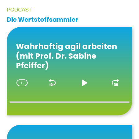
PODCAST
Die Wertstoffsammler
Audio
Player
Wahrhaftig agil arbeiten
(mit Prof. Dr. Sabine
Pfeiffer)
1
x
Skip
Play
Jump
Change
Playback
Backward
Pause
Forwa
Rate
Audio