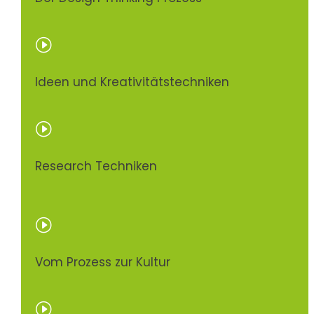
I
Ideen und Kreativitätstechniken
I
Research Techniken
I
Vom Prozess zur Kultur
I