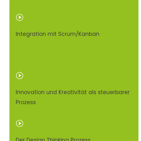
I
Integration mit Scrum/Kanban
I
Innovation und Kreativität als steuerbarer
Prozess
I
Der Design Thinking Prozess