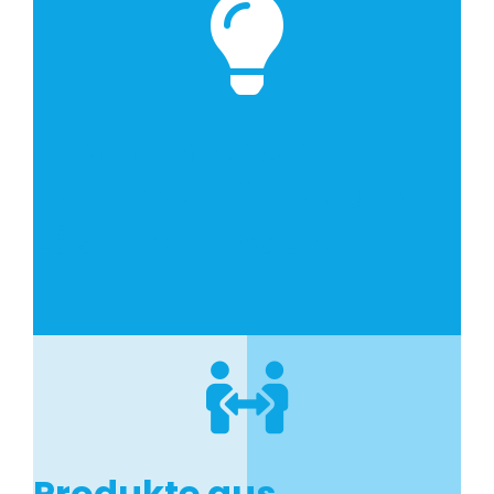

Aus komplexen
Problemen innovative
Lösungen machen

Produkte aus