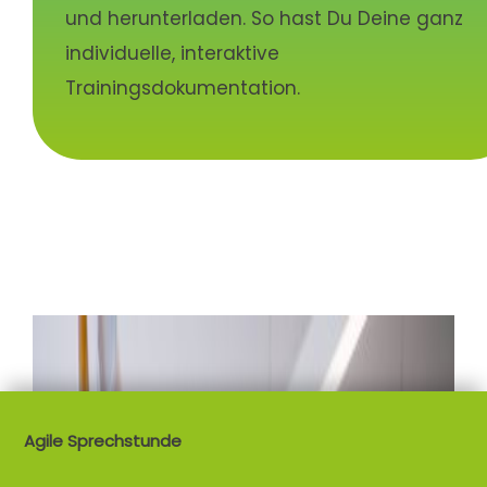
und herunterladen. So hast Du Deine ganz
individuelle, interaktive
Trainingsdokumentation.
Agile Sprechstunde