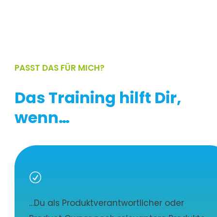
PASST DAS FÜR MICH?
Das Training hilft Dir,
wenn…
R
…Du als Produktverantwortlicher oder