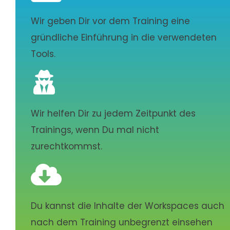
Wir geben Dir vor dem Training eine
gründliche Einführung in die verwendeten
Tools.

Wir helfen Dir zu jedem Zeitpunkt des
Trainings, wenn Du mal nicht
zurechtkommst.

Du kannst die Inhalte der Workspaces auch
nach dem Training unbegrenzt einsehen